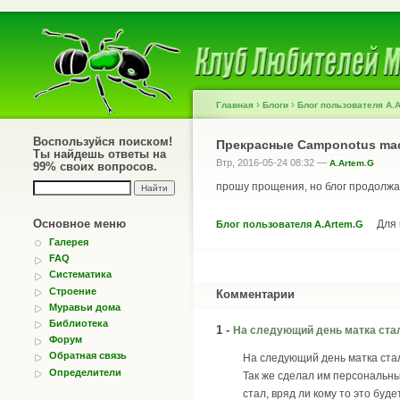
›
›
Главная
Блоги
Блог пользователя A.
Воспользуйся поиском!
Прекрасные Camponotus mac
Ты найдешь ответы на
Втр, 2016-05-24 08:32 —
A.Artem.G
99% своих вопросов.
прошу прощения, но блог продолжа
Основное меню
Для
Блог пользователя A.Artem.G
Галерея
FAQ
Систематика
Строение
Комментарии
Муравьи дома
Библиотека
1 -
На следующий день матка ста
Форум
Обратная связь
На следующий день матка стал
Определители
Так же сделал им персональн
стал, вряд ли кому то это буд