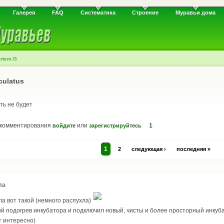
Галерея
FAQ
Систематика
Строение
Муравьи дома
Artem.G
ulatus
ть не будет
 комментирования
или
1
войдите
зарегистрируйтесь
1
2
следующая ›
последняя »
ла
а вот такой (немного распухла)
ый подогрев инкубатора и подключил новый, чисты и более просторный инкуб
ет интересно)