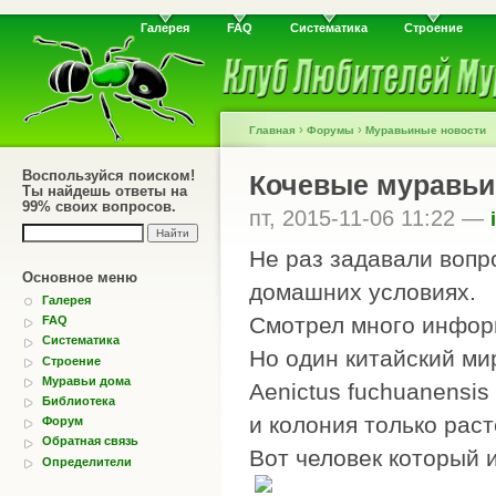
Галерея
FAQ
Систематика
Строение
›
›
Главная
Форумы
Муравьиные новости
Воспользуйся поиском!
Кочевые муравьи
Ты найдешь ответы на
99% своих вопросов.
пт, 2015-11-06 11:22 —
Не раз задавали вопр
Основное меню
домашних условиях.
Галерея
Смотрел много информ
FAQ
Систематика
Но один китайский ми
Строение
Муравьи дома
Aenictus fuchuanensis
Библиотека
и колония только раст
Форум
Обратная связь
Вот человек который 
Определители