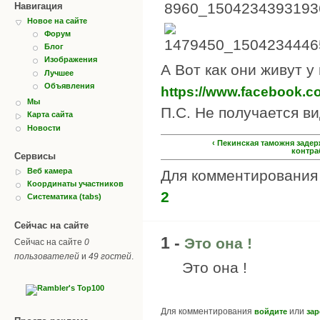
Навигация
Новое на сайте
Форум
Блог
Изображения
А Вот как они живут у
Лучшее
Объявления
https://www.facebook.c
Мы
П.С. Не получается ви
Карта сайта
Новости
‹ Пекинская таможня заде
контра
Сервисы
Веб камера
Для комментировани
Координаты участников
2
Систематика (tabs)
Сейчас на сайте
1 -
Это она !
Сейчас на сайте
0
пользователей
и
49 гостей
.
Это она !
Для комментирования
или
войдите
зар