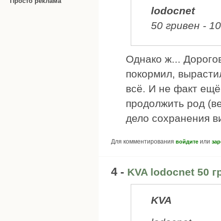
Просто реклама
lodocnet
50 гривен - 1
Однако ж... Дорого
покормил, вырастил
всё. И не факт ещё
продолжить род (ве
дело сохранения в
Для комментирования
или
войдите
зар
4 -
KVA lodocnet 50 г
KVA