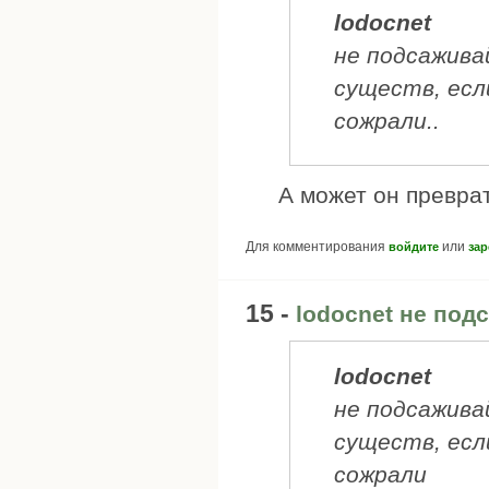
lodocnet
не подсажива
существ, есл
сожрали..
А может он превра
Для комментирования
или
войдите
зар
15 -
lodocnet не под
lodocnet
не подсажива
существ, есл
сожрали