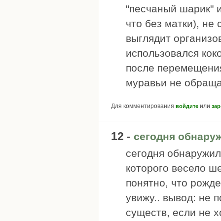
"песчаный шарик" 
что без матки), не 
выглядит организо
использовался коко
после перемещения 
муравьи не обраща
Для комментирования
или
войдите
зар
12 -
сегодня обнару
сегодня обнаружил
которого весело ш
понятно, что рожд
увижу.. вывод: не
существ, если не х