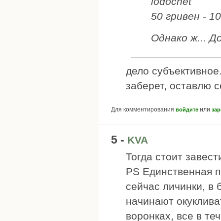
lodocnet
50 гривен - 1
Однако ж... 
дело субъективное.
заберет, оставлю с
Для комментирования
или
войдите
зар
5 -
KVA
Тогда стоит завест
PS Единственная п
сейчас личинки, в
начинают окукливат
воронках, все в те