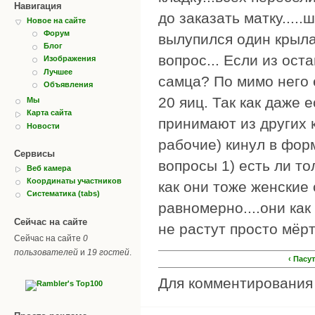
Навигация
до заказать матку.....
Новое на сайте
Форум
вылупился один крылат
Блог
вопрос... Если из ост
Изображения
Лучшее
самца? По мимо него 
Объявления
20 яиц. Так как даже 
Мы
Карта сайта
принимают из других к
Новости
рабочие) кинул в фор
Сервисы
вопросы 1) есть ли то
Веб камера
Координаты участников
как они тоже женские 
Систематика (tabs)
равномерно....они ка
Сейчас на сайте
не растут просто мёр
Сейчас на сайте
0
пользователей
и
19 гостей
.
‹ Пасу
Для комментировани