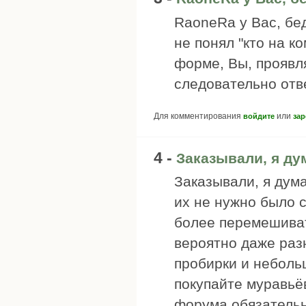
RaoneRa у Вас, бе
не понял "кто на к
форме, Вы, проявл
следовательно отв
Для комментирования
или
войдите
зар
4 -
Заказывали, я ду
Заказывали, я дум
их не нужно было 
более перемешиват
вероятно даже раз
пробирки и неболь
покупайте муравьёв
форума обязательно