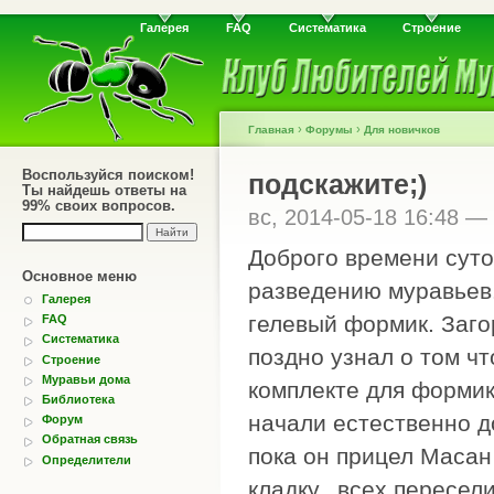
Галерея
FAQ
Систематика
Строение
›
›
Главная
Форумы
Для новичков
Воспользуйся поиском!
подскажите;)
Ты найдешь ответы на
99% своих вопросов.
вс, 2014-05-18 16:48 —
Доброго времени суто
Основное меню
разведению муравьев.
Галерея
гелевый формик. Загор
FAQ
Систематика
поздно узнал о том чт
Строение
Муравьи дома
комплекте для формик
Библиотека
начали естественно д
Форум
Обратная связь
пока он прицел Масан 
Определители
кладку...всех пересел