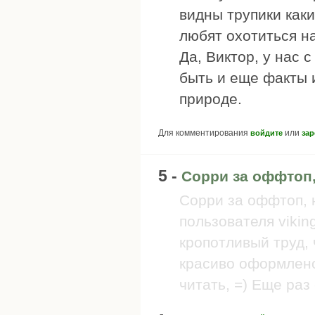
видны трупики как
любят охотиться на
Да, Виктор, у нас 
быть и еще факты 
природе.
Для комментирования
или
войдите
зар
5 -
Сорри за оффтоп,
Сорри за оффтоп, 
пользователя viking
кропотливый труд, 
красиво оформлено
читать, =) Еще раз