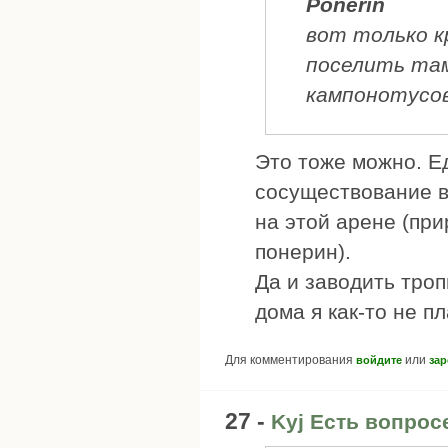
Ponerin
вот только к
поселить там
кампонотусов
Это тоже можно. Е
сосуществование в
на этой арене (при
понерин).
Да и заводить троп
дома я как-то не п
Для комментирования
или
войдите
зар
27 -
Kyj Есть вопрос