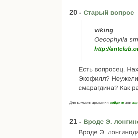
20 -
Старый вопрос
viking
Oecophylla sm
http://antclub
Есть вопросец. На
Экофилл? Неужели
смарагдина? Как р
Для комментирования
или
войдите
зар
21 -
Вроде Э. лонгин
Вроде Э. лонгинода