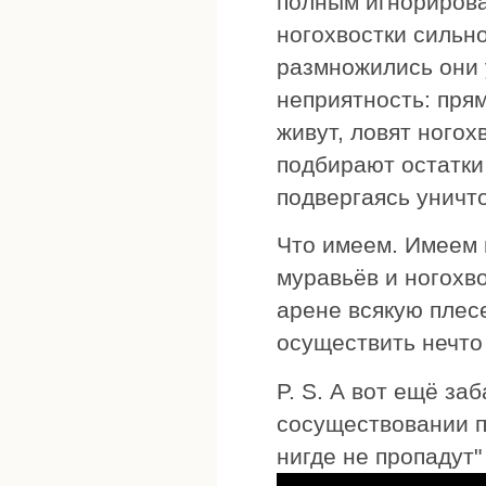
полным игнорирова
ногохвостки сильно
размножились они у
неприятность: пря
живут, ловят ногох
подбирают остатки 
подвергаясь уничт
Что имеем. Имеем 
муравьёв и ногохв
арене всякую плесе
осуществить нечто
P. S. А вот ещё за
сосуществовании п
нигде не пропадут" 