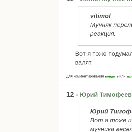
vitimof
Мучняк перел
реакция.
Вот я тоже подума
валят.
Для комментирования
или
войдите
зар
12 -
Юрий Тимофеев 
Юрий Тимоф
Вот я тоже п
мучника весе