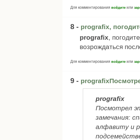
Для комментирования
или
войдите
зар
8 -
prografix, погодит
prografix
, погодит
возрождаться после
Для комментирования
или
войдите
зар
9 -
prografixПосмотр
prografix
Посмотрел эт
замечания: сп
алфавиту и р
подсемейств