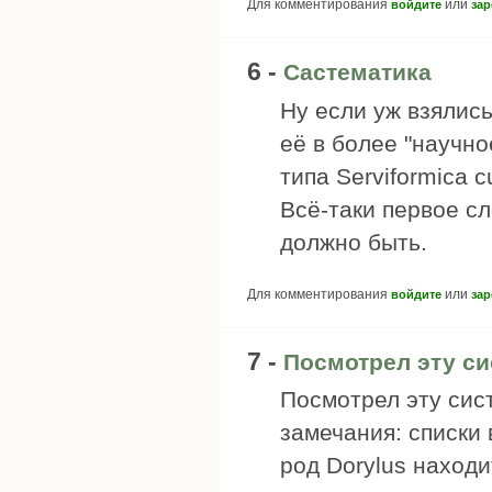
Для комментирования
или
войдите
зар
6 -
Састематика
Ну если уж взялись
её в более "научно
типа Serviformica cu
Всё-таки первое сл
должно быть.
Для комментирования
или
войдите
зар
7 -
Посмотрел эту си
Посмотрел эту сис
замечания: списки
род Dorylus находи