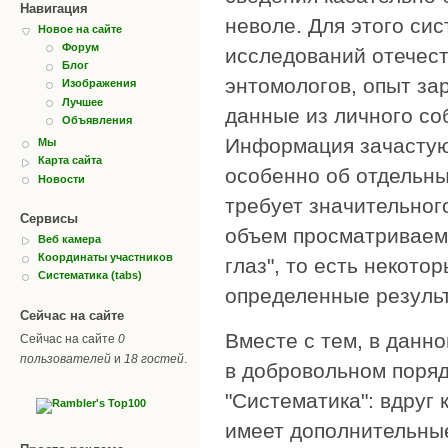
Навигация
неволе. Для этого си
Новое на сайте
Форум
исследований отечес
Блог
энтомологов, опыт з
Изображения
Лучшее
данные из личного соб
Объявления
Информация зачастую
Мы
Карта сайта
особенно об отдельны
Новости
требует значительног
Сервисы
объем просматриваем
Веб камера
Координаты участников
глаз", то есть некото
Систематика (tabs)
определенные результ
Сейчас на сайте
Вместе с тем, в данн
Сейчас на сайте
0
пользователей
и
18 гостей
.
в добровольном поряд
"Систематика": вдруг 
имеет дополнительные