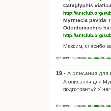
Cataglyphis viatic
http://antclub.org/s
Myrmecia pavida
:
Odontomachus has
http://antclub.org/
Максим, спасибо з
Для комментирования
или
войдите
зар
19 -
А описания для 
А описания для My
подготовить? У нег
Для комментирования
или
войдите
зар