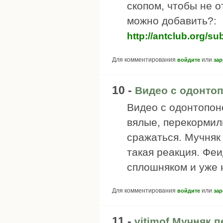
скопом, чтобы не о
можно добавить?:
http://antclub.org/s
Для комментирования
или
войдите
зар
10 -
Видео с одонто
Видео с одонтопон
вялые, перекормил
сражаться. Мучняк
такая реакция. Феи
сплошняком и уже 
Для комментирования
или
войдите
зар
11 -
vitimof Мучняк 