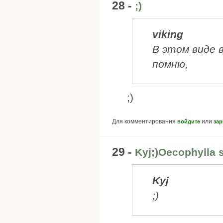
28 -
;)
viking
В этом виде 
помню,
;)
Для комментирования
или
войдите
зар
29 -
Kyj;)Oecophylla
Kyj
;)