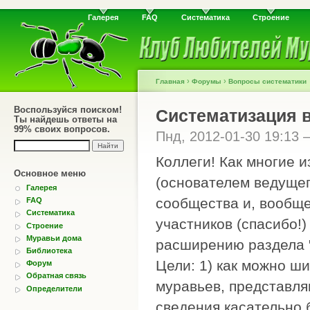
Галерея
FAQ
Систематика
Строение
›
›
Главная
Форумы
Вопросы систематики
Воспользуйся поиском!
Систематизация 
Ты найдешь ответы на
99% своих вопросов.
Пнд, 2012-01-30 19:13
Коллеги! Как многие и
Основное меню
(основателем ведущег
Галерея
сообщества и, вообще
FAQ
Систематика
участников (спасибо!
Строение
Муравьи дома
расширению раздела 
Библиотека
Цели: 1) как можно ш
Форум
Обратная связь
муравьев, представля
Определители
сведения касательно 