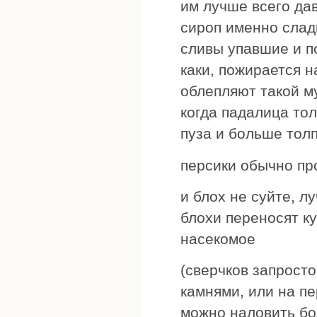
им лучше всего да
сироп именно слад
сливы упавшие и п
каки, пожирается н
облепляют такой м
когда падалица то
пуза и больше тол
персики обычно пр
и блох не суйте, л
блохи переносят ку
насекомое
(сверчков запросто
камнями, или на п
можно наловить бо