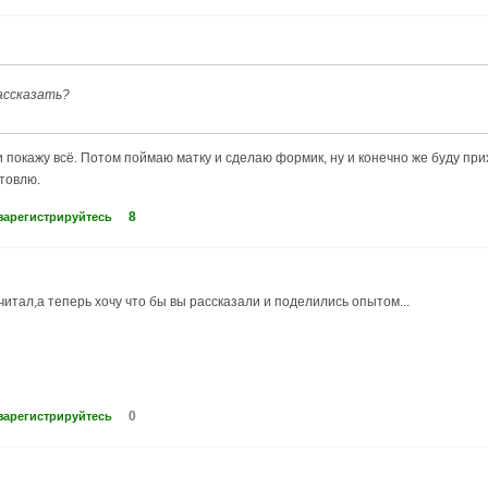
рассказать?
и покажу всё. Потом поймаю матку и сделаю формик, ну и конечно же буду прих
отовлю.
8
зарегистрируйтесь
очитал,а теперь хочу что бы вы рассказали и поделились опытом...
0
зарегистрируйтесь