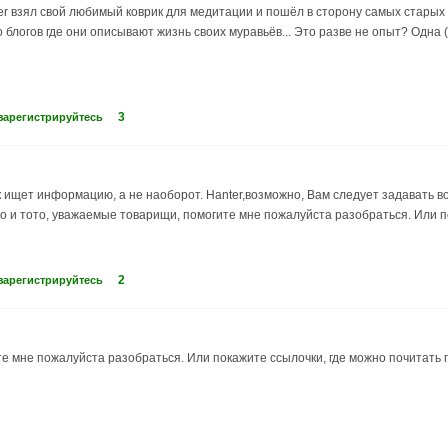
ter взял свой любимый коврик для медитации и пошёл в сторону самых старых 
 блогов где они описывают жизнь своих муравьёв... Это разве не опыт? Одна (
3
зарегистрируйтесь
к ищет информацию, а не наоборот. Hanter,возможно, Вам следует задавать во
о и тото, уважаемые товарищи, помогите мне пожалуйста разобраться. Или п
2
зарегистрируйтесь
 мне пожалуйста разобраться. Или покажите ссылочки, где можно почитать п