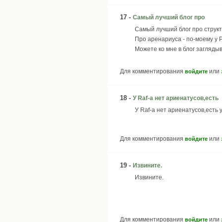
17 -
Самый лучший блог про
Самый лучший блог про структ
Про аренариуса - по-моему у Р
Можете ко мне в блог заглядыв
Для комментирования
или
войдите
18 -
У Raf-а нет ариенатусов,есть
У Raf-а нет ариенатусов,есть у
Для комментирования
или
войдите
19 -
Извините.
Извините.
Для комментирования
или
войдите