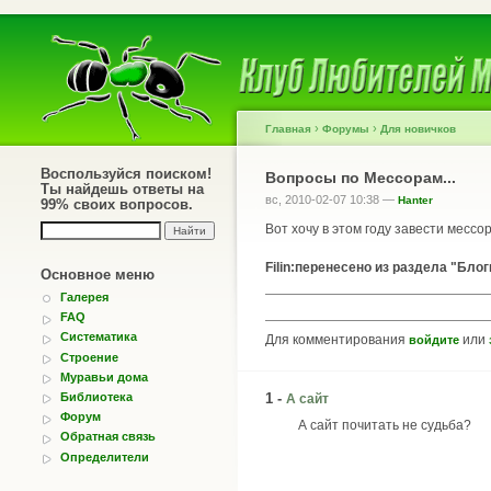
›
›
Главная
Форумы
Для новичков
Воспользуйся поиском!
Вопросы по Мессорам...
Ты найдешь ответы на
вс, 2010-02-07 10:38 —
Hanter
99% своих вопросов.
Вот хочу в этом году завести мессор
Filin:перенесено из раздела "Бл
Основное меню
Галерея
FAQ
Систематика
Для комментирования
или
войдите
Строение
Муравьи дома
Библиотека
1 -
А сайт
Форум
А сайт почитать не судьба?
Обратная связь
Определители