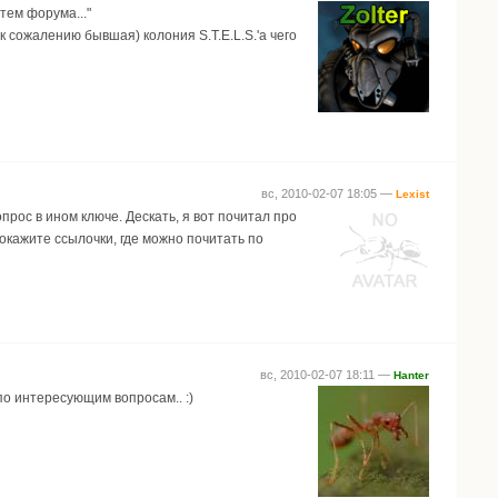
тем форума..."
к сожалению бывшая) колония S.T.E.L.S.'a чего
вс, 2010-02-07 18:05 —
Lexist
прос в ином ключе. Дескать, я вот почитал про
окажите ссылочки, где можно почитать по
вс, 2010-02-07 18:11 —
Hanter
о интересующим вопросам.. :)