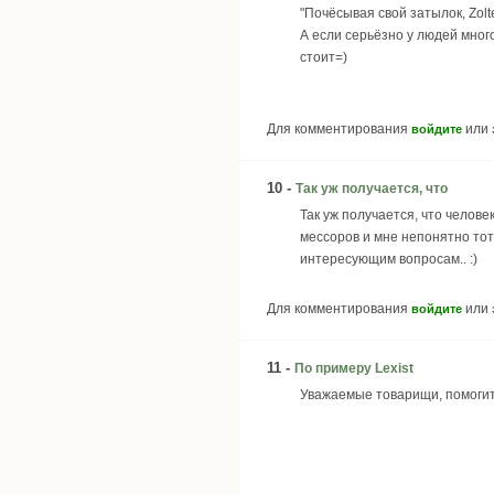
"Почёсывая свой затылок, Zol
А если серьёзно у людей много
стоит=)
Для комментирования
или
войдите
10 -
Так уж получается, что
Так уж получается, что челове
мессоров и мне непонятно тот
интересующим вопросам.. :)
Для комментирования
или
войдите
11 -
По примеру Lexist
Уважаемые товарищи, помогите