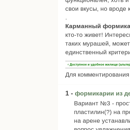
свои вкусы, но вроде 
.
Карманный формикар
кто-то живет! Интере
таких мурашей, может 
единственный критер
‹ Доступное и удобное жилище (альте
Для комментировани
1 -
формикарии из д
Вариант №3 - прос
пластилин(?) на п
на арене устанавл
вопрос увлажнения