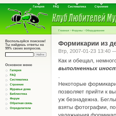
Галерея
FAQ
Систематика
Строение
›
›
Главная
Форумы
Оборудование
Воспользуйся поиском!
Формикарии из д
Ты найдешь ответы на
99% своих вопросов.
Втр, 2007-01-23 13:40
Как и обещал, немног
Основное меню
выполненных иност
Галерея
.
FAQ
Систематика
Некоторые формикари
Строение
Муравьи дома
позволяет прийти к в
Библиотека
уж безнадежна. Беглы
Форум
Обратная связь
взяты фотографии, по
Определители
увлажнения формикари