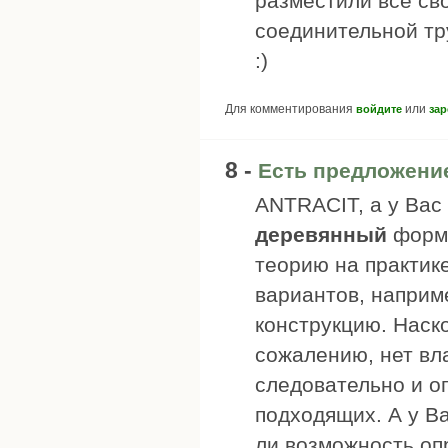
разместили все св
соединительной тру
:)
Для комментирования
или
войдите
зар
8 -
Есть предложени
ANTRACIT, а у Вас
деревянный
форми
теорию на практик
вариантов, наприме
конструкцию. Наско
сожалению, нет вл
следовательно и о
подходящих. А у В
ли возможность оп