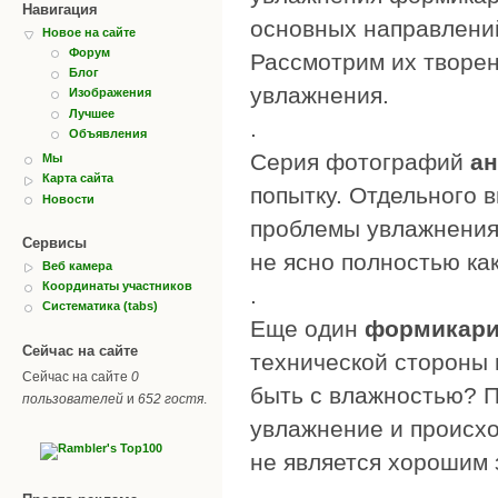
Навигация
основных направлений
Новое на сайте
Форум
Рассмотрим их творен
Блог
увлажнения.
Изображения
Лучшее
.
Объявления
Серия фотографий
ан
Мы
Карта сайта
попытку. Отдельного 
Новости
проблемы увлажнения .
Сервисы
не ясно полностью ка
Веб камера
Координаты участников
.
Систематика (tabs)
Еще один
формикари
Сейчас на сайте
технической стороны н
Сейчас на сайте
0
быть с влажностью? П
пользователей
и
652 гостя
.
увлажнение и происхо
не является хорошим 
.