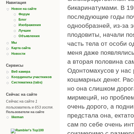
Навигация
бикаринатумами. В 19
Новое на сайте
Форум
последующие годы поч
Блог
однообразней, из-за 
Изображения
Лучшее
плодовиты, начали по
Объявления
часть тела от особи од
Мы
Карта сайта
меня даже появлялись
Новости
а вторая половина сам
Сервисы
Одонтомахусов у нас 
Веб камера
Координаты участников
кошмарных денег. Рас
Систематика (tabs)
но она слишком дорог
Сейчас на сайте
мирмеций, но проблем
Сейчас на сайте
1
очень дорого, а подни
пользователь
и
653 гостя
.
Пользователи на сайте
предстала она, ектат
likeman
сам по себе очень ин
соизмеримо с размера