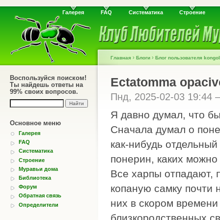
Галерея
FAQ
Систематика
Строение
›
›
Главная
Блоги
Блог пользователя kongol
Воспользуйся поиском!
Ectatomma opaciv
Ты найдешь ответы на
99% своих вопросов.
Пнд, 2025-02-03 19:44
Я давно думал, что бы
Основное меню
Сначала думал о поне
Галерея
как-нибудь отдельный
FAQ
Систематика
понерин, каких можно 
Строение
Муравьи дома
Все харпы отпадают, 
Библиотека
копаную самку почти 
Форум
Обратная связь
них в скором времени
Определители
близкородственных свя