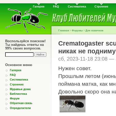
Галерея
FAQ
Систематика
Строение
›
›
Главная
Форумы
Для новичков
Воспользуйся поиском!
Crematogaster scu
Ты найдешь ответы на
99% своих вопросов.
никак не подниму
сб, 2023-11-18 23:08 —
Основное меню
Нужен совет.
Галерея
Прошлым летом (июнь 
FAQ
Систематика
поймана матка, как мн
Строение
Муравьи дома
Довольно скоро она н
Библиотека
Форум
Обратная связь
Определители