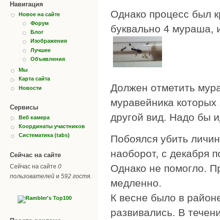
Навигация
Однако процесс был к
Новое на сайте
Форум
буквально 4 мураша, 
Блог
Изображения
Лучшее
Объявления
Мы
Карта сайта
Должен отметить мура
Новости
муравейника которых 
Сервисы
другой вид. Надо бы 
Веб камера
Координаты участников
Систематика (tabs)
Побоялся убить личин
наоборот, с декабря п
Сейчас на сайте
Однако не помогло. П
Сейчас на сайте
0
пользователей
и
592 гостя
.
медленно.
К весне было в районе
развивались. В течени