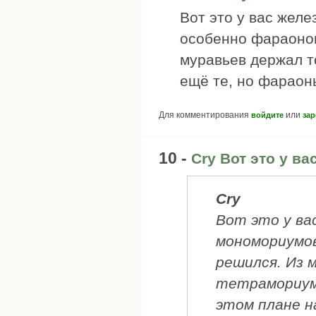
Вот это у вас жел
особенно фараонов
муравьев держал т
ещё те, но фараоны
Для комментирования
или
войдите
зар
10 -
Cry Вот это у в
Cry
Вот это у ва
мономориумов
решился. Из 
тетрамориум
этом плане на