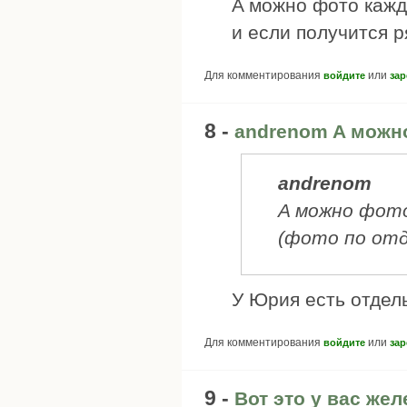
A мoжно фото кажд
и если получится р
Для комментирования
или
войдите
зар
8 -
andrenom A мoжн
andrenom
A мoжно фото
(фото по отд
У Юрия есть отдель
Для комментирования
или
войдите
зар
9 -
Вот это у вас же