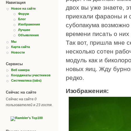
Навигация
двох вы уже знаете, 
Новое на сайте
Форум
приехали фараоны и с
Блог
субопакума возможно 
Изображения
Лучшее
времени писать о них 
Объявления
Так вот, пришла мне с
Мы
Карта сайта
несколько сотен рабоч
Новости
модуль как и биколоро
Сервисы
новых яиц. Жду бурно
Веб камера
Координаты участников
редко.
Систематика (tabs)
Изображения:
Сейчас на сайте
Сейчас на сайте
0
пользователей
и
23 гостя
.