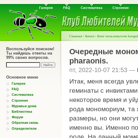
Галерея
FAQ
Систематика
Строение
›
›
Главная
Блоги
Блог пользователя kongol
Воспользуйся поиском!
Очередные моном
Ты найдешь ответы на
99% своих вопросов.
pharaonis.
пт, 2022-10-07 21:53 —
Основное меню
Итак, меня всегда ув
Галерея
геминаты с инвиктами,
FAQ
Систематика
некоторое время и уй
Строение
Муравьи дома
рода мономориум, та 
Библиотека
размеры, но они могу
Форум
Обратная связь
именно вы. Именно по
Определители
роде. На данный моме