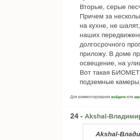
Вторые, серые пес
Причем за несколь
на кухне, не шалят
наших передвижени
долгосрочного прог
приложу. В доме п
освещение, на ули
Вот такая БИОМЕТЕ
подземные камеры, 
Для комментирования
или
войдите
зар
24 -
Akshal-Владимир
Akshal-Влад