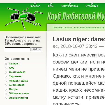
Галерея
FAQ
Систематика
Строение
›
›
Главная
Блоги
Блог пользователя Roker
Воспользуйся поиском!
Lasius niger: dare
Ты найдешь ответы на
99% своих вопросов.
вс, 2018-10-07 23:42 —
Как-то скептически в
Основное меню
совсем мелкие, но и 
Галерея
ничем меня не привле
FAQ
Систематика
Однако, как и многие
Строение
Муравьи дома
одной попавшейся мат
Библиотека
наших краях несомнен
Форум
Обратная связь
матку, кстати, привез
Определители
получилось.