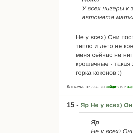
У всех нигеры к 
автомата матка
Не у всех) Они пос
тепло и лето не ко
меня сейчас не ниг
крошечные - такая 
горка коконов :)
Для комментирования
или
войдите
зар
15 -
Яр Не у всех) О
Яр
Не у всех) О