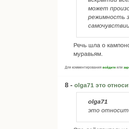
может произо
режимность з
самочувствии
Речь шла о кампоно
муравьям.
Для комментирования
или
войдите
зар
8 -
olga71 это относи
olga71
это относитс