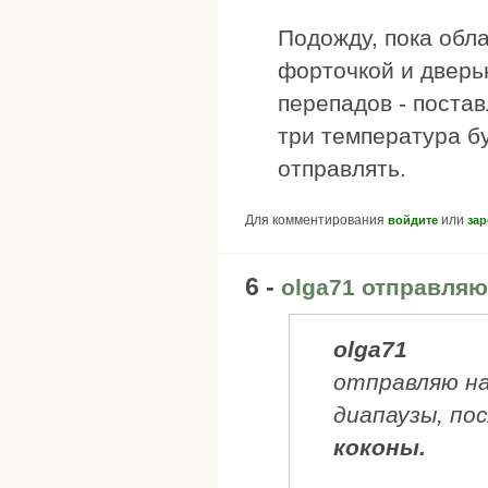
Подожду, пока обл
форточкой и дверь
перепадов - поста
три температура бу
отправлять.
Для комментирования
или
войдите
зар
6 -
olga71 отправляю
olga71
отправляю на
диапаузы, по
коконы.