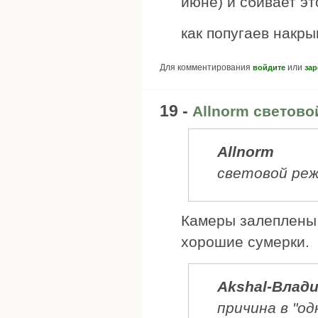
июне) и сбивает эт
как попугаев накры
Для комментирования
или
войдите
зар
19 -
Allnorm светов
Allnorm
световой ре
Камеры залеплены с
хорошие сумерки.
Akshal-Влад
причина в "о