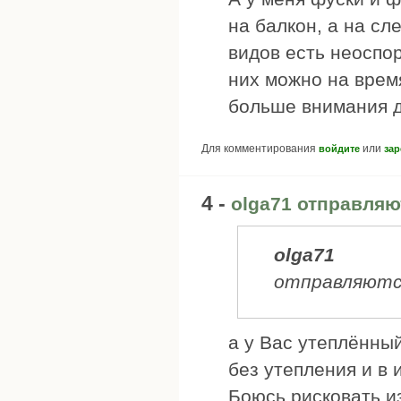
на балкон, а на сл
видов есть неоспо
них можно на врем
больше внимания др
Для комментирования
или
войдите
зар
4 -
olga71 отправляю
olga71
отправляютс
а у Вас утеплённый
без утепления и в 
Боюсь рисковать и