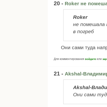
20 -
Roker не помеш
Roker
не помешала
в погреб
Они сами туда нап
Для комментирования
или
войдите
зар
21 -
Akshal-Владими
Akshal-Влад
Они сами туд