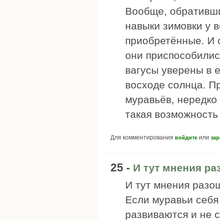
Вообще, обративши
навыки зимовки у в
приобретённые. И о
они приспособились
вагусы уверены в 
восходе солнца. П
муравьёв, нередко
такая возможность 
Для комментирования
или
войдите
зар
25 -
И тут мнения р
И тут мнения разош
Если муравьи себя
развиваются и не 