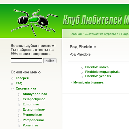
›
›
Главная
Систематика муравьев
Подс
Воспользуйся поиском!
Род Pheidole
Ты найдешь ответы на
99% своих вопросов.
Род Pheidole
Pheidole indica
Pheidole megacephala
Основное меню
Pheidole yeensis
Галерея
‹ Myrmicaria brunnea
FAQ
Систематика
Amblyoponinae
Cerapachyinae
Ecitoninae
Ectatomminae
Myrmeciinae
Paraponerinae
Ponerinae