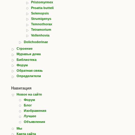
Pristomyrmex
Proatta butteli
Solenopsis
Strumigenys
Temnothorax
Tetramorium
Vollenhovia
Dolichoderinae
Строение
Муравьи дома
Библиотека
Форум
Обратная связь
Определители
Навигация
Новое на сайте
Форум
Блог
Изображения
Лучшее
Объявления
Мы
Карта сайта