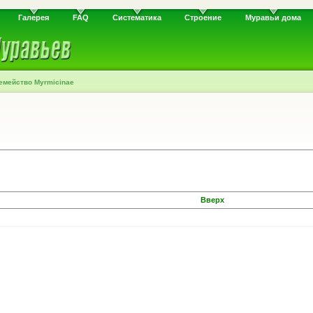
Галерея
FAQ
Систематика
Строение
Муравьи дома
емейство Myrmicinae
Вверх