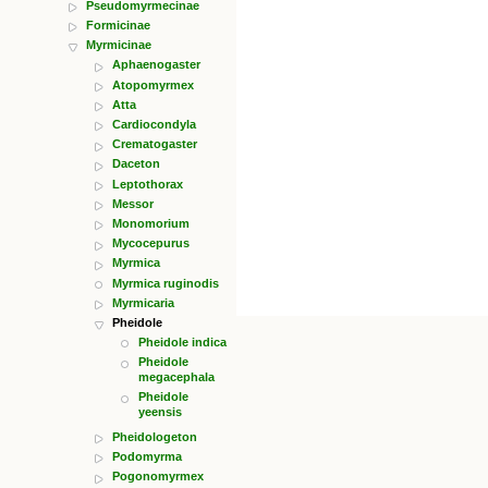
Pseudomyrmecinae
Formicinae
Myrmicinae
Aphaenogaster
Atopomyrmex
Atta
Cardiocondyla
Crematogaster
Daceton
Leptothorax
Messor
Monomorium
Mycocepurus
Myrmica
Myrmica ruginodis
Myrmicaria
Pheidole
Pheidole indica
Pheidole
megacephala
Pheidole
yeensis
Pheidologeton
Podomyrma
Pogonomyrmex