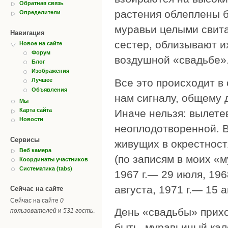
Обратная связь
растения облеплены 
Определители
муравьи целыми свита
Навигация
сестер, облизывают их
Новое на сайте
Форум
воздушной «свадьбе»
Блог
Изображения
Все это происходит в
Лучшее
Объявления
нам сигналу, общему 
Мы
Карта сайта
Иначе нельзя: вылете
Новости
неоплодотворенной. В
Сервисы
живущих в окрестност
Веб камера
(по записям в моих «м
Координаты участников
Систематика (tabs)
1967 г.— 29 июля, 196
августа, 1971 г.— 15 а
Сейчас на сайте
Сейчас на сайте
0
День «свадьбы» прихо
пользователей
и
531 гость
.
быть, муравьиный кал