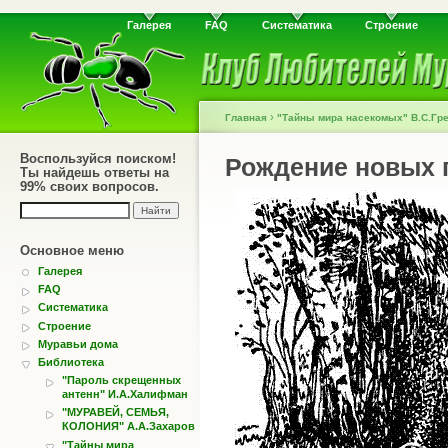
Галерея
FAQ
Систематика
Строение
›
Главная
"Тайны мира насекомых" В.С.Гр
Воспользуйся поиском!
Рождение новых 
Ты найдешь ответы на
99% своих вопросов.
Основное меню
Галерея
FAQ
Систематика
Строение
Муравьи дома
Библиотека
"Пароль скрещенных
антенн" И.А.Халифман
"МУРАВЕЙ, СЕМЬЯ,
КОЛОНИЯ" А.А.Захаров
"Тайны мира