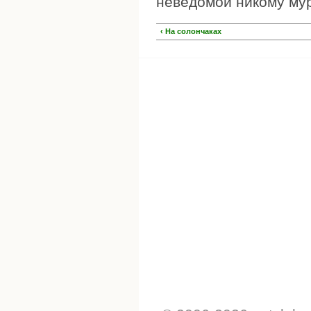
неведомой никому мур
‹ На солончаках