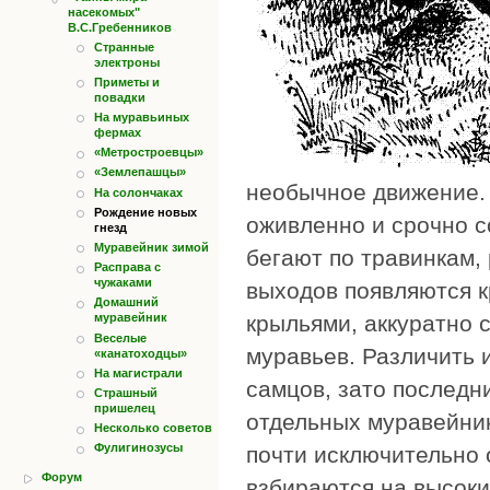
насекомых"
В.С.Гребенников
Странные
электроны
Приметы и
повадки
На муравьиных
фермах
«Метростроевцы»
«Землепашцы»
необычное движение. 
На солончаках
Рождение новых
оживленно и срочно с
гнезд
Муравейник зимой
бегают по травинкам,
Расправа с
чужаками
выходов появляются 
Домашний
крыльями, аккуратно 
муравейник
Веселые
муравьев. Различить 
«канатоходцы»
На магистрали
самцов, зато последн
Страшный
пришелец
отдельных муравейник
Несколько советов
Фулигинозусы
почти исключительно 
Форум
взбираются на высокие