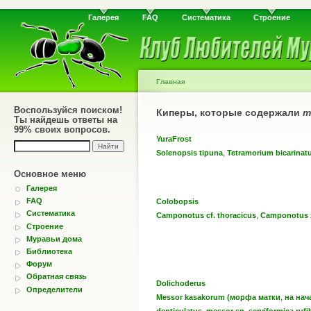
Галерея
FAQ
Систематика
Строение
Главная
Воспользуйся поиском!
Киперы, которые содержали
m
Ты найдешь ответы на
99% своих вопросов.
YuraFrost
,
Solenopsis tipuna
Tetramorium bicarina
Основное меню
Галерея
FAQ
Colobopsis
Систематика
,
Camponotus cf. thoracicus
Camponotus 
Строение
Муравьи дома
Библиотека
Форум
Обратная связь
Dolichoderus
Определители
,
Messor kasakorum (морфа матки
на нач