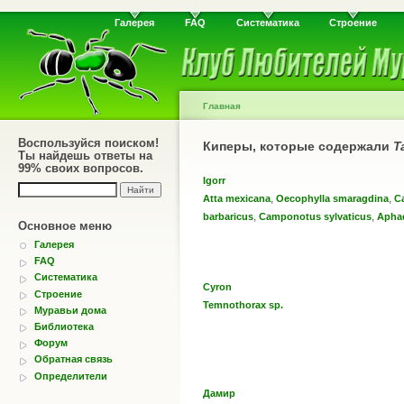
Галерея
FAQ
Систематика
Строение
Главная
Воспользуйся поиском!
Киперы, которые содержали
T
Ты найдешь ответы на
99% своих вопросов.
Igorr
,
,
Atta mexicana
Oecophylla smaragdina
Ca
,
,
barbaricus
Camponotus sylvaticus
Aphae
Основное меню
Галерея
FAQ
Систематика
Cyron
Строение
Temnothorax sp.
Муравьи дома
Библиотека
Форум
Обратная связь
Определители
Дамир