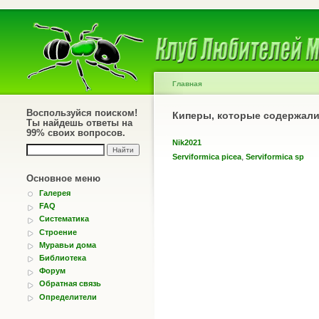
Главная
Воспользуйся поиском!
Киперы, которые содержал
Ты найдешь ответы на
99% своих вопросов.
Nik2021
,
Serviformica picea
Serviformica sp
Основное меню
Галерея
FAQ
Систематика
Строение
Муравьи дома
Библиотека
Форум
Обратная связь
Определители