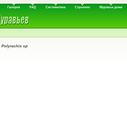
Галерея
FAQ
Систематика
Строение
Муравьи дома
и
Polyrachis sp