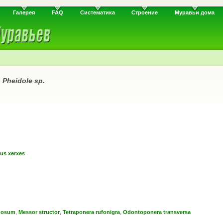
Галерея
FAQ
Систематика
Строение
Муравьи дома
и
Pheidole sp.
us xerxes
,
,
,
gosum
Messor structor
Tetraponera rufonigra
Odontoponera transversa