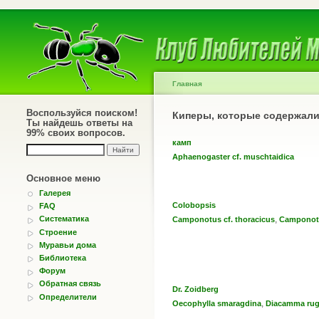
Главная
Воспользуйся поиском!
Киперы, которые содержал
Ты найдешь ответы на
99% своих вопросов.
камп
Aphaenogaster cf. muschtaidica
Основное меню
Галерея
Colobopsis
FAQ
,
Систематика
Camponotus cf. thoracicus
Camponot
Строение
Муравьи дома
Библиотека
Форум
Обратная связь
Dr. Zoidberg
Определители
,
Oecophylla smaragdina
Diacamma ru