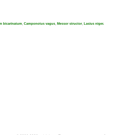
,
,
,
m bicarinatum
Camponotus vagus
Messor structor
Lasius niger.