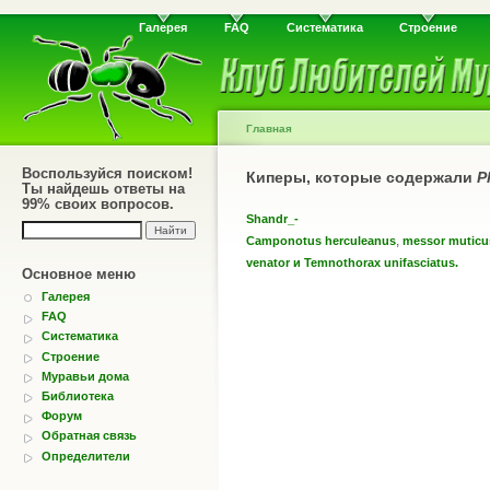
Галерея
FAQ
Систематика
Строение
Главная
Воспользуйся поиском!
Киперы, которые содержали
P
Ты найдешь ответы на
99% своих вопросов.
Shandr_-
,
Camponotus herculeanus
messor muticu
venator и Temnothorax unifasciatus.
Основное меню
Галерея
FAQ
Систематика
Строение
Муравьи дома
Библиотека
Форум
Обратная связь
Определители