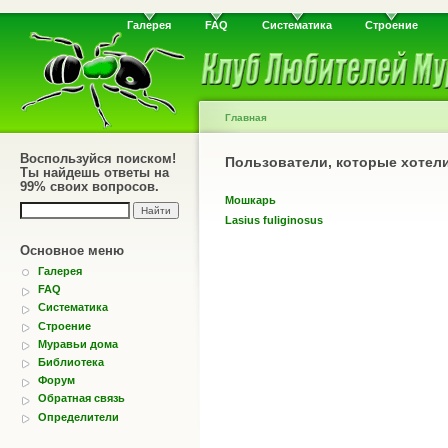
Галерея
FAQ
Систематика
Строение
Главная
Воспользуйся поиском!
Пользователи, которые хотел
Ты найдешь ответы на
99% своих вопросов.
Мошкарь
Lasius fuliginosus
Основное меню
Галерея
FAQ
Систематика
Строение
Муравьи дома
Библиотека
Форум
Обратная связь
Определители