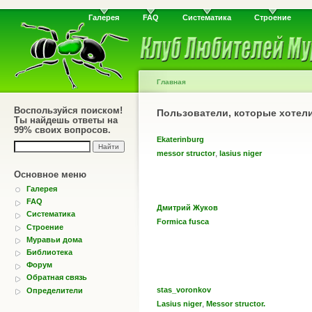
Галерея
FAQ
Систематика
Строение
Главная
Воспользуйся поиском!
Пользователи, которые хотел
Ты найдешь ответы на
99% своих вопросов.
Ekaterinburg
,
messor structor
lasius niger
Основное меню
Галерея
FAQ
Дмитрий Жуков
Систематика
Formica fusca
Строение
Муравьи дома
Библиотека
Форум
Обратная связь
stas_voronkov
Определители
,
Lasius niger
Messor structor.