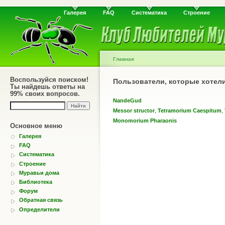
Галерея
FAQ
Систематика
Строение
Главная
Воспользуйся поиском!
Пользователи, которые хотел
Ты найдешь ответы на
99% своих вопросов.
NandeGud
,
,
Messor structor
Tetramorium Caespitum
Monomorium Pharaonis
Основное меню
Галерея
FAQ
Систематика
Строение
Муравьи дома
Библиотека
Форум
Обратная связь
Определители