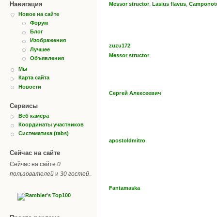
Навигация
,
,
Messor structor
Lasius flavus
Camponotu
Новое на сайте
Форум
Блог
Изображения
zuzu172
Лучшее
Messor structor
Объявления
Мы
Карта сайта
Новости
Сергей Алексеевич
Сервисы
Веб камера
Координаты участников
Систематика (tabs)
apostoldmitro
Сейчас на сайте
Сейчас на сайте
0
пользователей
и
30 гостей
.
Fantamaska