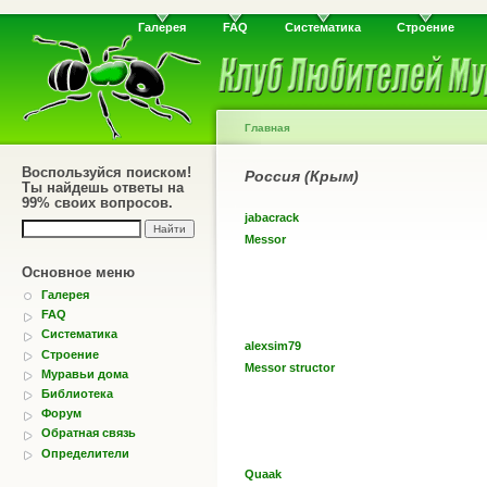
Галерея
FAQ
Систематика
Строение
Главная
Воспользуйся поиском!
Россия (Крым)
Ты найдешь ответы на
99% своих вопросов.
jabacrack
Messor
Основное меню
Галерея
FAQ
Систематика
alexsim79
Строение
Messor structor
Муравьи дома
Библиотека
Форум
Обратная связь
Определители
Quaak