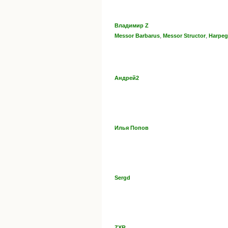
Владимир Z
,
,
Messor Barbarus
Messor Structor
Harpeg
Андрей2
Илья Попов
Sergd
ZXR