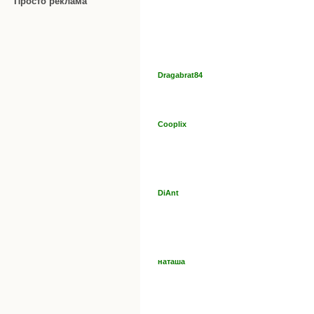
Просто реклама
Dragabrat84
Cooplix
DiAnt
наташа