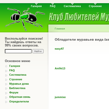
Галерея
FAQ
Систематика
Строение
Главная
Воспользуйся поиском!
Обладатели муравьев вида
la
Ты найдешь ответы на
99% своих вопросов.
easyAT
Основное меню
Галерея
Ant№13
FAQ
Систематика
Строение
Муравьи дома
Библиотека
Форум
Обратная связь
jummixe
Определители