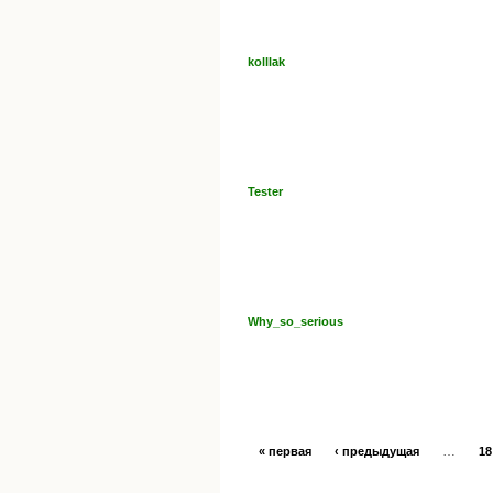
kolllak
Tester
Why_so_serious
…
« первая
‹ предыдущая
18