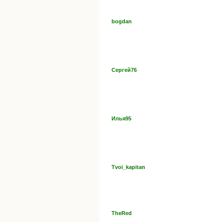
bogdan
Сергей76
Илья95
Tvoi_kapitan
TheRed