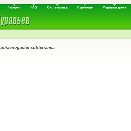
Галерея
FAQ
Систематика
Строение
Муравьи дома
aphaenogaster subterranea