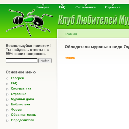
Галерея
FAQ
Систематика
Строение
Главная
Воспользуйся поиском!
Обладатели муравьев вида
Ta
Ты найдешь ответы на
99% своих вопросов.
жорик
Основное меню
Галерея
FAQ
Систематика
Строение
Муравьи дома
Библиотека
Форум
Обратная связь
Определители