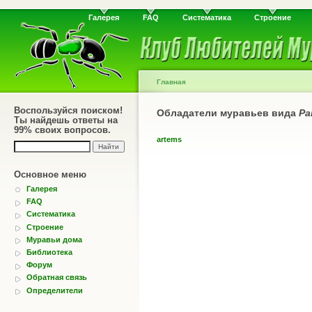
Галерея
FAQ
Систематика
Строение
Главная
Воспользуйся поиском!
Обладатели муравьев вида
Pa
Ты найдешь ответы на
99% своих вопросов.
artems
Основное меню
Галерея
FAQ
Систематика
Строение
Муравьи дома
Библиотека
Форум
Обратная связь
Определители