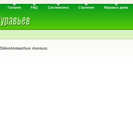
Галерея
FAQ
Систематика
Строение
Муравьи дома
Odontomachus rixosus.