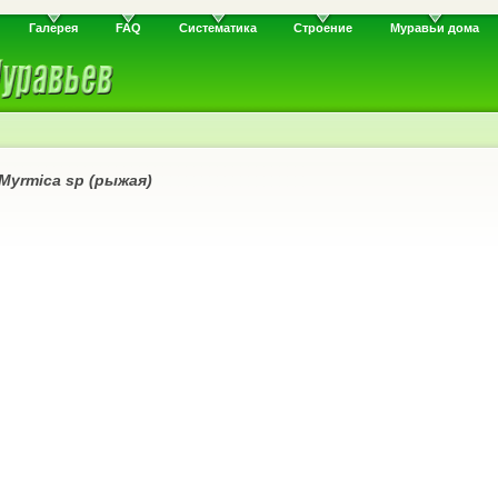
Галерея
FAQ
Систематика
Строение
Муравьи дома
Myrmica sp (рыжая)