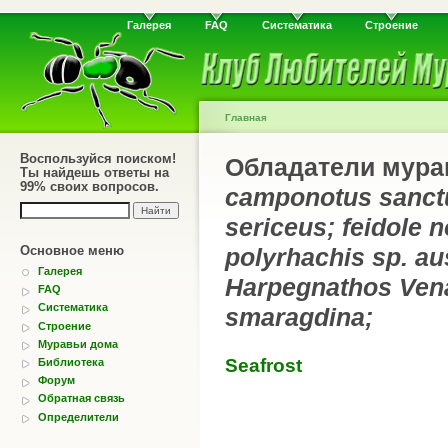
Галерея
FAQ
Систематика
Строение
Главная
Воспользуйся поиском!
Обладатели мура
Ты найдешь ответы на
99% своих вопросов.
camponotus sanctu
sericeus; feidole 
Основное меню
polyrhachis sp. au
Галерея
Harpegnathos Vena
FAQ
Систематика
smaragdina;
Строение
Муравьи дома
Seafrost
Библиотека
Форум
Обратная связь
Определители