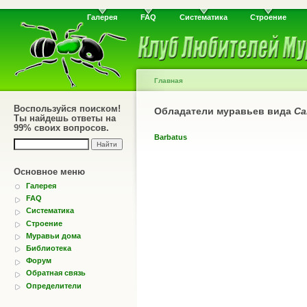
Галерея
FAQ
Систематика
Строение
Главная
Воспользуйся поиском!
Обладатели муравьев вида
Ca
Ты найдешь ответы на
99% своих вопросов.
Barbatus
Основное меню
Галерея
FAQ
Систематика
Строение
Муравьи дома
Библиотека
Форум
Обратная связь
Определители