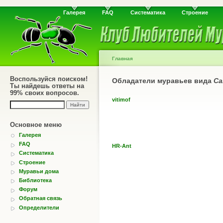
Галерея
FAQ
Систематика
Строение
Главная
Воспользуйся поиском!
Обладатели муравьев вида
Ca
Ты найдешь ответы на
99% своих вопросов.
vitimof
Основное меню
Галерея
FAQ
HR-Ant
Систематика
Строение
Муравьи дома
Библиотека
Форум
Обратная связь
Определители