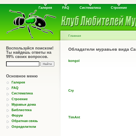
Галерея
FAQ
Систематика
Строение
Главная
Воспользуйся поиском!
Обладатели муравьев вида
Ca
Ты найдешь ответы на
99% своих вопросов.
kongol
Основное меню
Галерея
FAQ
Cry
Систематика
Строение
Муравьи дома
Библиотека
Форум
TimAnt
Обратная связь
Определители