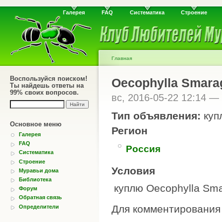
Галерея
FAQ
Систематика
Строение
Главная
Воспользуйся поиском!
Oecophylla Smara
Ты найдешь ответы на
99% своих вопросов.
вс, 2016-05-22 12:14 —
Тип объявления:
куп
Основное меню
Регион
Галерея
FAQ
Россия
Систематика
Строение
Условия
Муравьи дома
Библиотека
куплю Oecophylla Sma
Форум
Обратная связь
Для комментировани
Определители