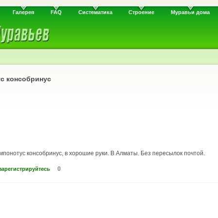
Галерея
FAQ
Систематика
Строение
Муравьи дома
ус консобринус
мпонотус консобринус, в хорошие руки. В Алматы. Без пересылок почтой.
0
зарегистрируйтесь