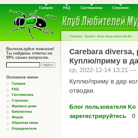
Галерея
FAQ
Систематика
Строение
›
›
Главная
Блоги
Блог пользователя Ko
Воспользуйся поиском!
Carebara diversa, 
Ты найдешь ответы на
99% своих вопросов.
Куплю/приму в д
ср, 2022-12-14 13:21 —
Основное меню
Куплю/приму в дар ко
Галерея
отводки.
FAQ
Систематика
Строение
Блог пользователя Ko
Муравьи дома
Библиотека
0
зарегистрируйтесь
Форум
Обратная связь
Определители