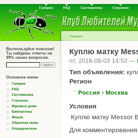
Галерея
FAQ
Систематика
Строение
Главная
Воспользуйся поиском!
Куплю матку Mess
Ты найдешь ответы на
99% своих вопросов.
пт, 2018-08-03 14:53 —
Тип объявления:
куп
Основное меню
Регион
Галерея
FAQ
›
Россия
Москва
Систематика
Строение
Условия
Муравьи дома
Библиотека
Куплю матку Messor B
Форум
Обратная связь
Для комментировани
Определители