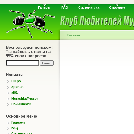
Галерея
FAQ
Систематика
Строение
Главная
Воспользуйся поиском!
Ты найдешь ответы на
99% своих вопросов.
Новички
HiTpo
Spartan
ai91
MurashkaMessor
DavidManvir
Основное меню
Галерея
FAQ
Систематика