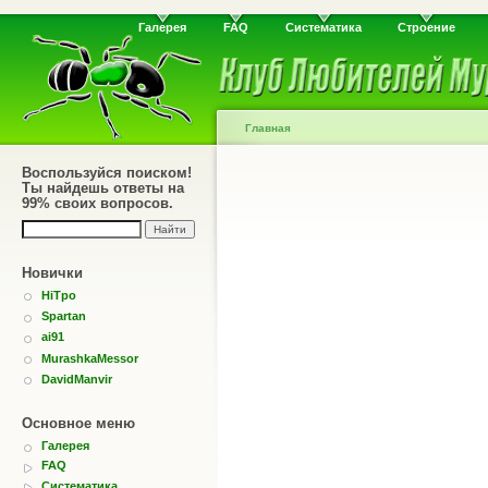
Галерея
FAQ
Систематика
Строение
Главная
Воспользуйся поиском!
Ты найдешь ответы на
99% своих вопросов.
Новички
HiTpo
Spartan
ai91
MurashkaMessor
DavidManvir
Основное меню
Галерея
FAQ
Систематика