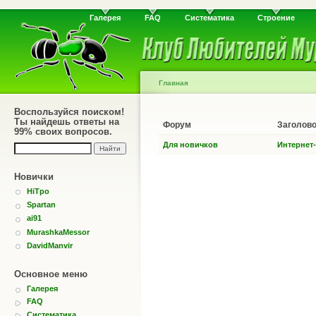
Галерея
FAQ
Систематика
Строение
Главная
Воспользуйся поиском!
Ты найдешь ответы на
Форум
Заголов
99% своих вопросов.
Для новичков
Интернет
Новички
HiTpo
Spartan
ai91
MurashkaMessor
DavidManvir
Основное меню
Галерея
FAQ
Систематика