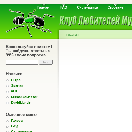
Галерея
FAQ
Систематика
Строение
Главная
Воспользуйся поиском!
Ты найдешь ответы на
99% своих вопросов.
Новички
HiTpo
Spartan
ai91
MurashkaMessor
DavidManvir
Основное меню
Галерея
FAQ
Систематика