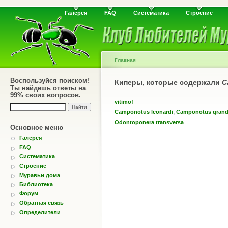
Галерея
FAQ
Систематика
Строение
Главная
Воспользуйся поиском!
Киперы, которые содержали
C
Ты найдешь ответы на
99% своих вопросов.
vitimof
,
Camponotus leonardi
Camponotus grandi
Odontoponera transversa
Основное меню
Галерея
FAQ
Систематика
Строение
Муравьи дома
Библиотека
Форум
Обратная связь
Определители