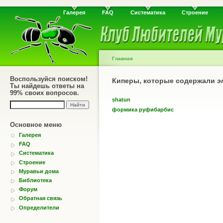
Галерея
FAQ
Систематика
Строение
Главная
Воспользуйся поиском!
Киперы, которые содержали
э
Ты найдешь ответы на
99% своих вопросов.
shatun
формика руфибарбис
Основное меню
Галерея
FAQ
Систематика
Строение
Муравьи дома
Библиотека
Форум
Обратная связь
Определители