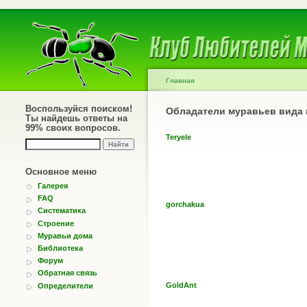
Главная
Воспользуйся поиском!
Обладатели муравьев вида
Ты найдешь ответы на
99% своих вопросов.
Teryele
Основное меню
Галерея
FAQ
gorchakua
Систематика
Строение
Муравьи дома
Библиотека
Форум
Обратная связь
GoldAnt
Определители