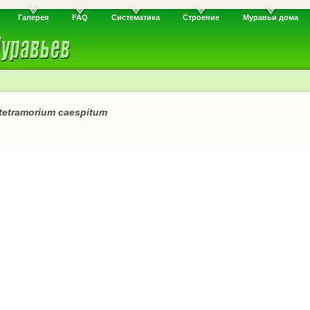
Галерея
FAQ
Систематика
Строение
Муравьи дома
tetramorium caespitum