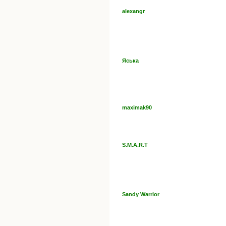
alexangr
Яська
maximak90
S.M.A.R.T
Sandy Warrior