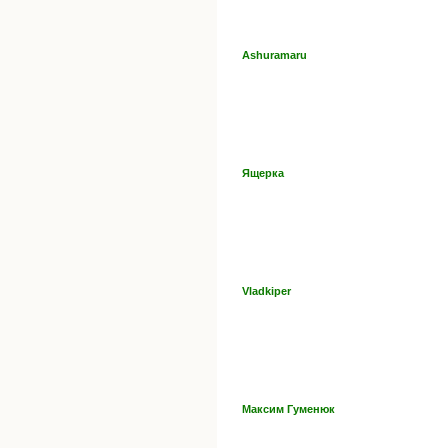
Ashuramaru
Ящерка
Vladkiper
Максим Гуменюк