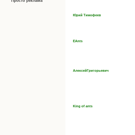
Просто реклама
Юрий Тимофеев
EAnts
АлексейГригорьевич
King of ants