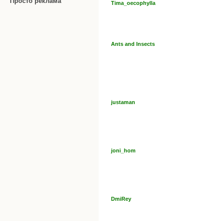
Просто реклама
Tima_oecophylla
Ants and Insects
justaman
joni_hom
DmiRey