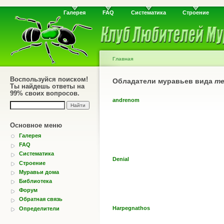
Галерея
FAQ
Систематика
Строение
Главная
Воспользуйся поиском!
Обладатели муравьев вида
me
Ты найдешь ответы на
99% своих вопросов.
andrenom
Основное меню
Галерея
FAQ
Систематика
Denial
Строение
Муравьи дома
Библиотека
Форум
Обратная связь
Harpegnathos
Определители