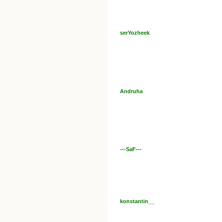
serYozheek
Andruha
---SaF---
konstantin__