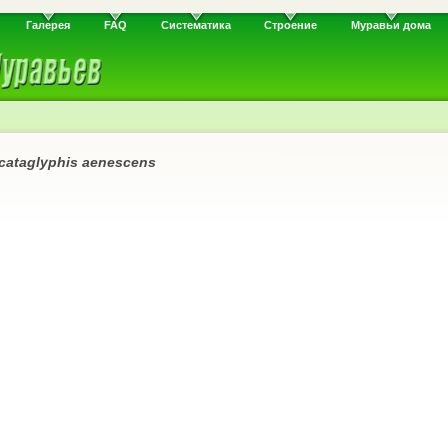
Галерея
FAQ
Систематика
Строение
Муравьи дома
cataglyphis aenescens