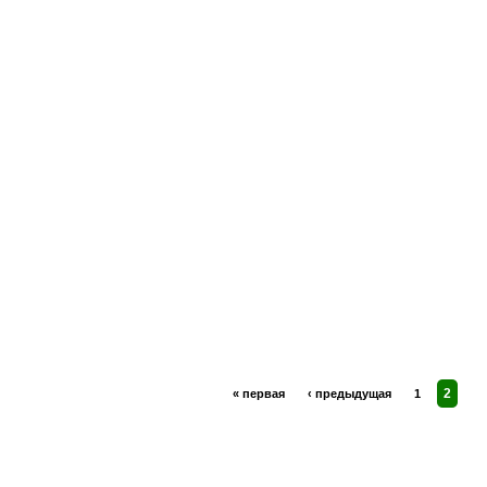
2
« первая
‹ предыдущая
1