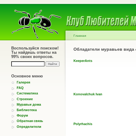
Главная
Воспользуйся поиском!
Обладатели муравьев вида
Ты найдешь ответы на
99% своих вопросов.
KeeperAnts
Основное меню
Галерея
FAQ
Систематика
Konovalchuk Ivan
Строение
Муравьи дома
Библиотека
Форум
Обратная связь
Polyrhachis
Определители