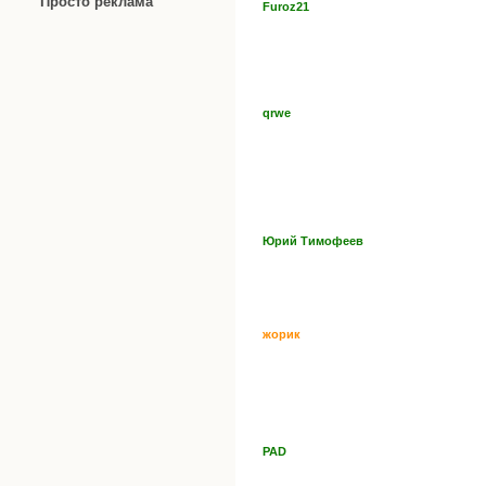
Просто реклама
Furoz21
qrwe
Юрий Тимофеев
жорик
PAD