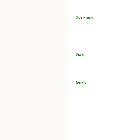
Орынгали
Sayan
formic