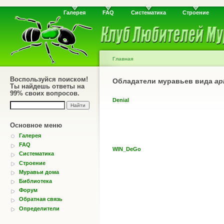
Галерея
FAQ
Систематика
Строение
Главная
Воспользуйся поиском!
Обладатели муравьев вида
ap
Ты найдешь ответы на
99% своих вопросов.
Denial
Основное меню
Галерея
FAQ
WIN_DeGo
Систематика
Строение
Муравьи дома
Библиотека
Форум
Обратная связь
Определители