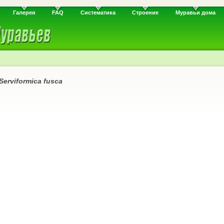
Галерея
FAQ
Систематика
Строение
Муравьи дома
Serviformica fusсa