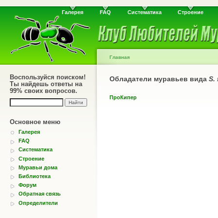
Галерея
FAQ
Систематика
Строение
Главная
Воспользуйся поиском!
Обладатели муравьев вида
S.
Ты найдешь ответы на
99% своих вопросов.
ПроКипер
Основное меню
Галерея
FAQ
Систематика
Строение
Муравьи дома
Библиотека
Форум
Обратная связь
Определители