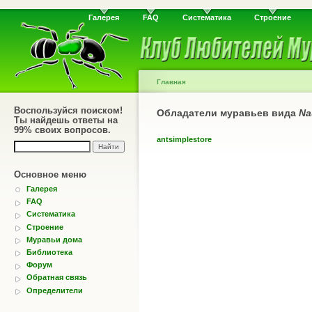
Галерея
FAQ
Систематика
Строение
Главная
Воспользуйся поиском!
Обладатели муравьев вида
Na
Ты найдешь ответы на
99% своих вопросов.
antsimplestore
Основное меню
Галерея
FAQ
Систематика
Строение
Муравьи дома
Библиотека
Форум
Обратная связь
Определители